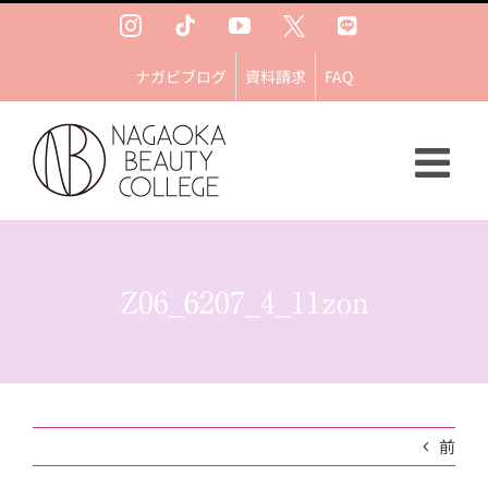
Skip
Instagram
Tiktok
YouTube
Ｘ
LINE
to
content
ナガビブログ
資料請求
FAQ
Z06_6207_4_11zon
前