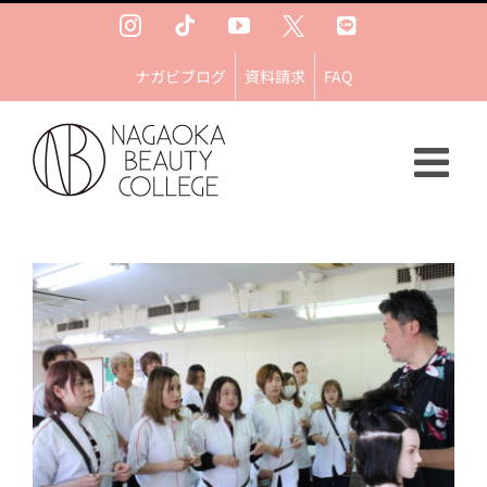
Skip
Instagram
Tiktok
YouTube
Ｘ
LINE
to
content
ナガビブログ
資料請求
FAQ