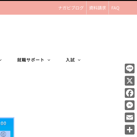
ナガビブログ
資料請求
FAQ
就職サポート
入試
Line
X
Face
Mess
Email