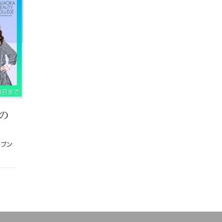
共
有
の
ープン