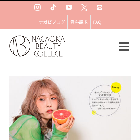
Skip
Instagram
Tiktok
YouTube
Ｘ
LINE
to
content
ナガビブログ
資料請求
FAQ