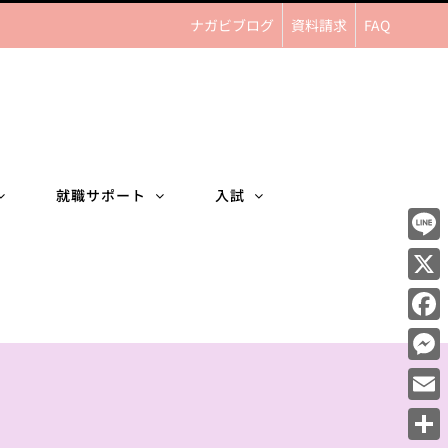
ナガビブログ
資料請求
FAQ
就職サポート
入試
Line
X
Face
Mess
Email