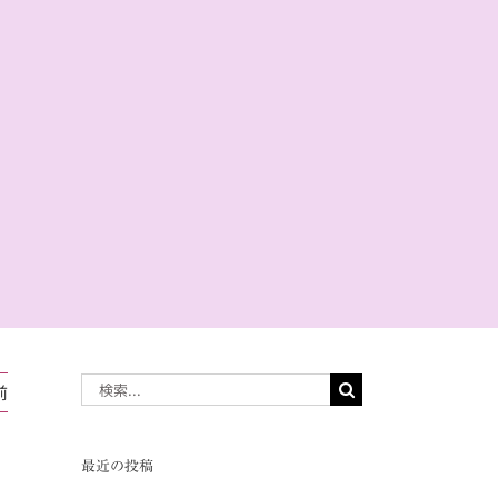
共
有
検
前
索
…
最近の投稿