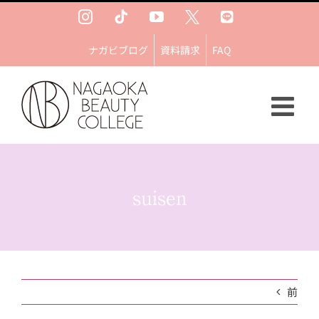
Skip
Instagram
Tiktok
YouTube
Ｘ
LINE
to
content
ナガビブログ
資料請求
FAQ
suisen
前