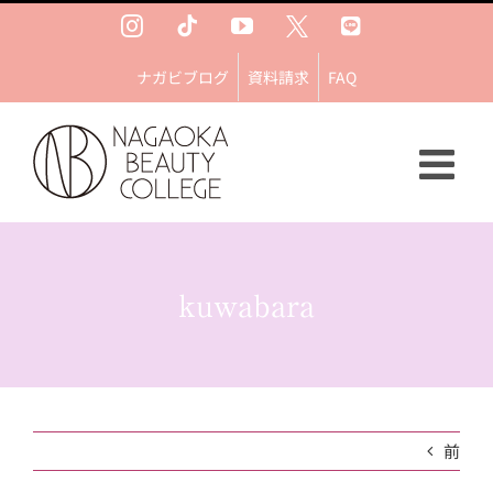
Skip
Instagram
Tiktok
YouTube
Ｘ
LINE
to
content
ナガビブログ
資料請求
FAQ
kuwabara
前