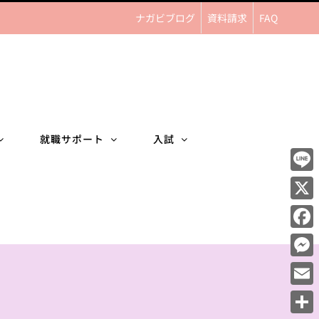
ナガビブログ
資料請求
FAQ
就職サポート
入試
Line
X
Face
Mess
Email