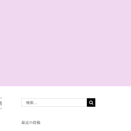
共
有
検
前
索
…
最近の投稿