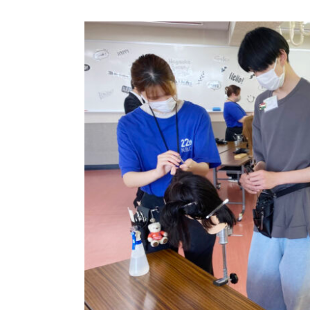
View
Larger
Image