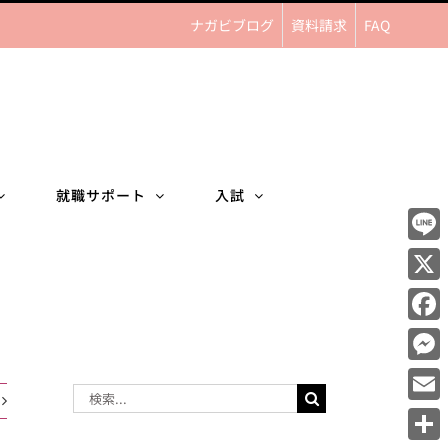
ナガビブログ
資料請求
FAQ
就職サポート
入試
Line
X
Face
Mess
検
Email
索