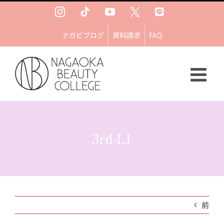
Skip
Instagram
Tiktok
YouTube
Ｘ
LINE
to
content
ナガビブログ
資料請求
FAQ
3rd-L1
前