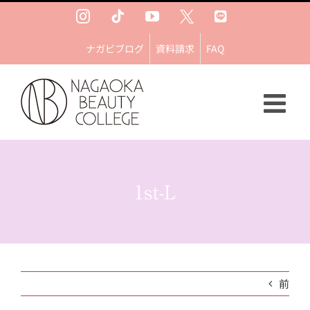
Skip
Instagram
Tiktok
YouTube
Ｘ
LINE
to
content
ナガビブログ
資料請求
FAQ
1st-L
前