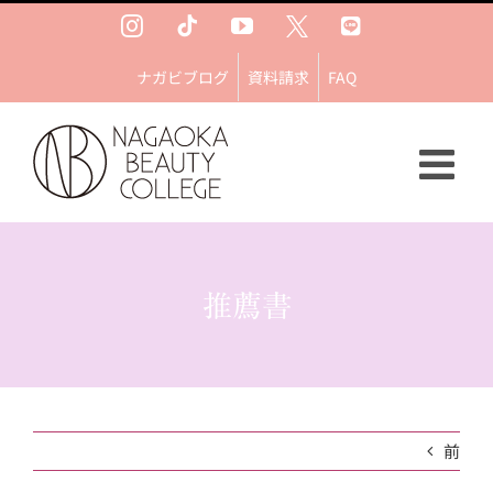
Skip
Instagram
Tiktok
YouTube
Ｘ
LINE
to
content
ナガビブログ
資料請求
FAQ
推薦書
前