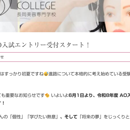
AO入試エントリー受付スタート！
らせ
節はすっかり初夏ですね
進路について本格的に考え始めている受
ても重要なお知らせです
いよいよ
6月1日より、令和8年度 AO
す！
んの「個性」「学びたい熱意」
、そして
「将来の夢」をじっくりと