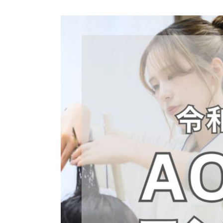
View
Larger
Image