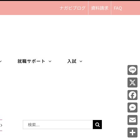
ナガビブログ
資料請求
FAQ
就職サポート
入試
Line
X
Face
Mess
検
Email
索