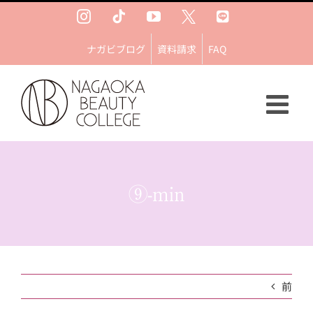
Skip
Instagram
Tiktok
YouTube
Ｘ
LINE
to
content
ナガビブログ
資料請求
FAQ
⑨-min
前