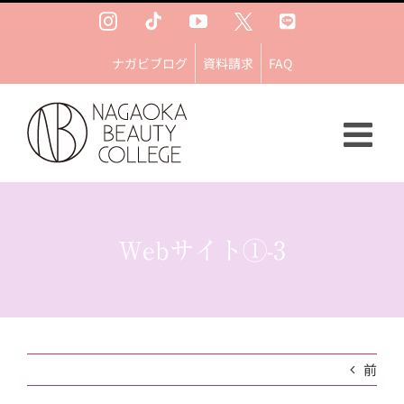
Skip
Instagram
Tiktok
YouTube
Ｘ
LINE
to
content
ナガビブログ
資料請求
FAQ
Webサイト①-3
前