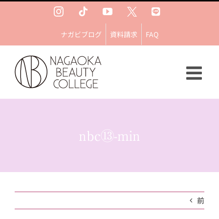
Skip
Instagram
Tiktok
YouTube
Ｘ
LINE
to
content
ナガビブログ
資料請求
FAQ
nbc⑬-min
前