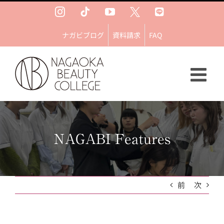
Skip
Instagram
Tiktok
YouTube
Ｘ
LINE
to
content
ナガビブログ
資料請求
FAQ
NAGABI Features
前
次