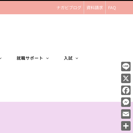
ナガビブログ
資料請求
FAQ
就職サポート
入試
Line
X
Face
Mess
Email