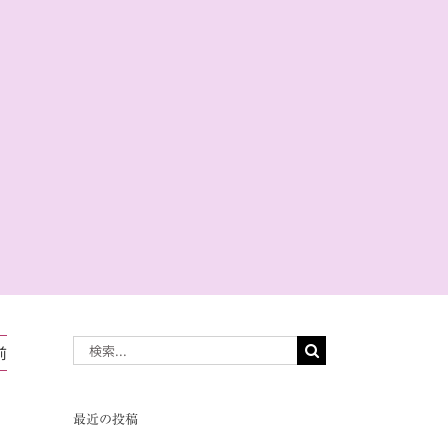
共
有
検
前
索
…
最近の投稿