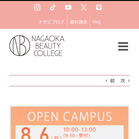
Skip
Instagram
Tiktok
YouTube
Ｘ
LINE
to
content
ナガビブログ
資料請求
FAQ
前
次
View
Larger
Image