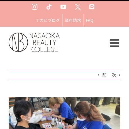
Skip
Instagram
Tiktok
YouTube
Ｘ
LINE
to
content
ナガビブログ
資料請求
FAQ
前
次
View
Larger
Image