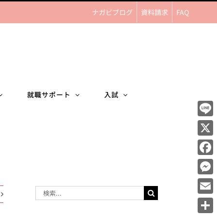
ナガビブログ
資料請求
FAQ
就職サポート
入試
Line
X
Face
Mess
検
Email
索