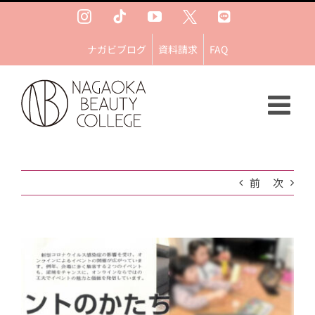
Skip
Instagram
Tiktok
YouTube
Ｘ
LINE
to
content
ナガビブログ
資料請求
FAQ
前
次
View
Larger
Image