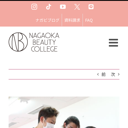
Skip
Instagram
Tiktok
YouTube
Ｘ
LINE
to
content
ナガビブログ
資料請求
FAQ
前
次
View
Larger
Image