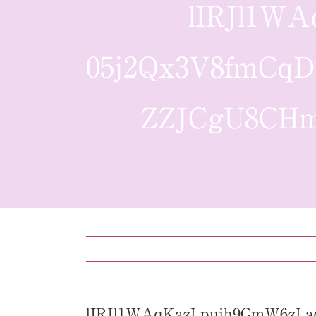
lIRJl1W
05j2Qx3V8fmCqD
ZZJCgU8CHm
lIRJl1WAqKazLpujh9GmW6zLa