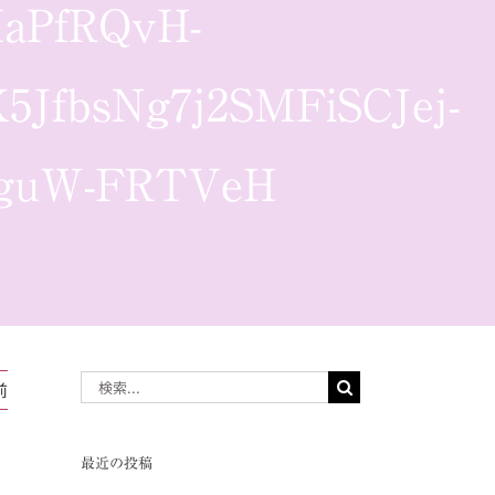
共
aPfRQvH-
有
JfbsNg7j2SMFiSCJej-
fguW-FRTVeH
検
前
索
…
最近の投稿