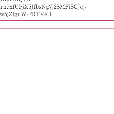
n9xfUPjX5JfbsNg7j2SMFiSCJej-
9w5jZfguW-FRTVeH