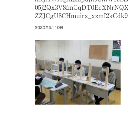
05j2Qx3V8fmCqDT0EcXNrNQXr
ZZJCgU8CHmuirx_xzmI2kCdk
2020年5月10日