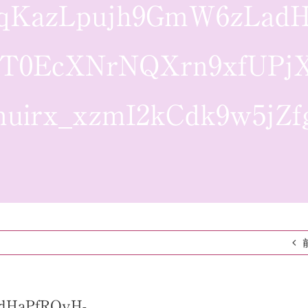
AqKazLpujh9GmW6zLadH
T0EcXNrNQXrn9xfUPjX5
uirx_xzmI2kCdk9w5jZ
dHaPfRQvH-