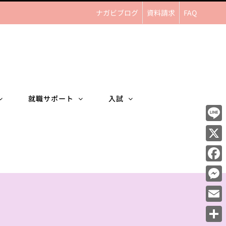
ナガビブログ
資料請求
FAQ
就職サポート
入試
Line
X
Face
Mess
Email