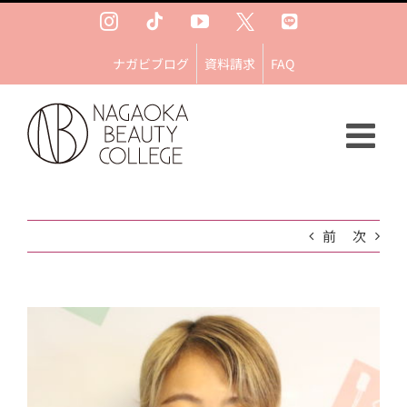
Skip
Instagram
Tiktok
YouTube
Ｘ
LINE
to
content
ナガビブログ
資料請求
FAQ
前
次
View
Larger
Image