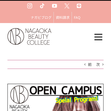
Skip
Instagram
Tiktok
YouTube
Ｘ
LINE
to
content
ナガビブログ
資料請求
FAQ
前
次
View
Larger
Image