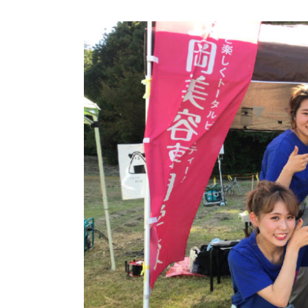
View
Larger
Image