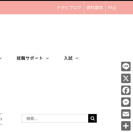
ナガビブログ
資料請求
FAQ
就職サポート
入試
Line
X
Face
Mess
検
Email
索