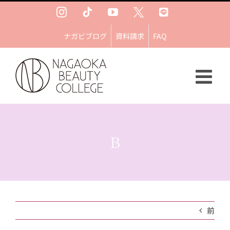
Skip
Instagram
Tiktok
YouTube
Ｘ
LINE
to
content
ナガビブログ
資料請求
FAQ
B
前