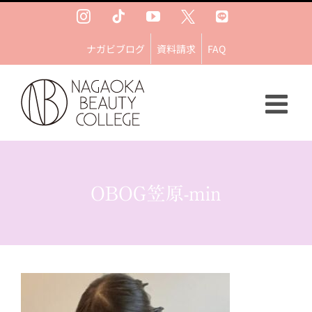
Skip
Instagram
Tiktok
YouTube
Ｘ
LINE
to
content
ナガビブログ
資料請求
FAQ
OBOG笠原-min