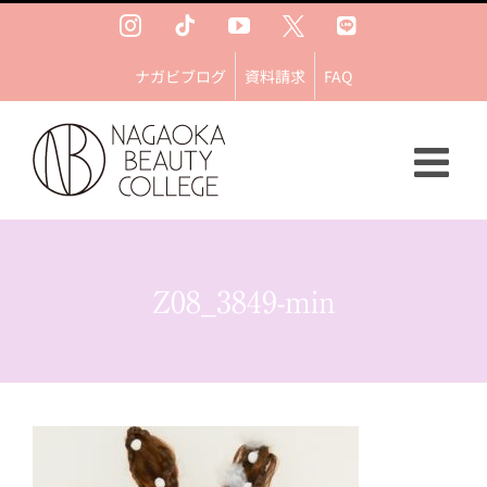
Skip
Instagram
Tiktok
YouTube
Ｘ
LINE
to
content
ナガビブログ
資料請求
FAQ
Z08_3849-min