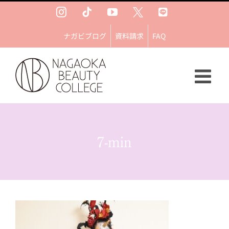
Skip
Instagram
Tiktok
YouTube
Ｘ
LINE
to
content
ナガビブログ
資料請求
FAQ
7-min