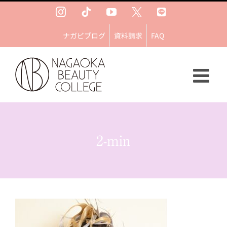
Skip
Instagram
Tiktok
YouTube
Ｘ
LINE
to
content
ナガビブログ
資料請求
FAQ
2-min