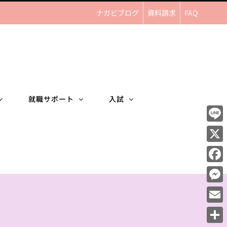
ナガビブログ
資料請求
FAQ
就職サポート
入試
Line
X
Face
Mess
Email