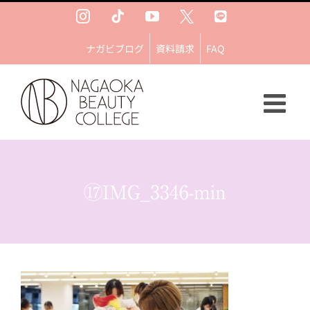
Skip
Instagram
Tiktok
YouTube
Ｘ
LINE
to
content
ナガビブログ
資料請求
FAQ
⑰IMG_3346-min